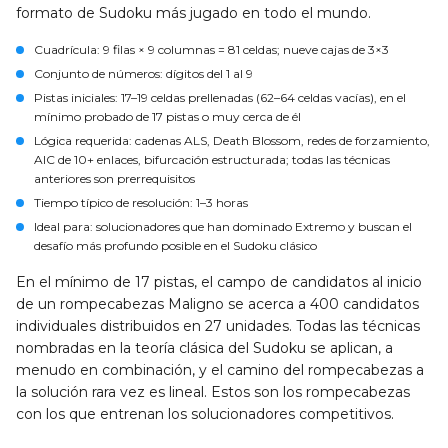
formato de Sudoku más jugado en todo el mundo.
Cuadrícula
: 9 filas × 9 columnas = 81 celdas; nueve cajas de 3×3
Conjunto de números
: dígitos del 1 al 9
Pistas iniciales
: 17–19 celdas prellenadas (62–64 celdas vacías), en el
mínimo probado de 17 pistas o muy cerca de él
Lógica requerida
: cadenas ALS, Death Blossom, redes de forzamiento,
AIC de 10+ enlaces, bifurcación estructurada; todas las técnicas
anteriores son prerrequisitos
Tiempo típico de resolución
: 1–3 horas
Ideal para
: solucionadores que han dominado Extremo y buscan el
desafío más profundo posible en el Sudoku clásico
En el mínimo de 17 pistas, el campo de candidatos al inicio
de un rompecabezas Maligno se acerca a 400 candidatos
individuales distribuidos en 27 unidades. Todas las técnicas
nombradas en la teoría clásica del Sudoku se aplican, a
menudo en combinación, y el camino del rompecabezas a
la solución rara vez es lineal. Estos son los rompecabezas
con los que entrenan los solucionadores competitivos.