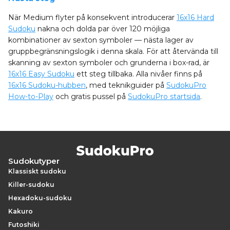
När Medium flyter på konsekvent introducerar
16x16 Hard
Sudoku
nakna och dolda par över 120 möjliga
kombinationer av sexton symboler — nästa lager av
gruppbegränsningslogik i denna skala. För att återvända till
skanning av sexton symboler och grunderna i box-rad, är
16x16 Easy Sudoku
ett steg tillbaka. Alla nivåer finns på
16x16 Sudoku-hubben
, med teknikguider på
SudokuPro
How-to-Play
och gratis pussel på
SudokuPro startsida
.
Sudokutyper
Klassiskt sudoku
Killer-sudoku
Hexadoku-sudoku
Kakuro
Futoshiki