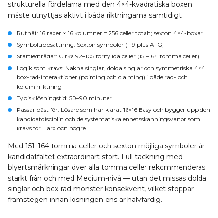
strukturella fördelarna med den 4×4-kvadratiska boxen
måste utnyttjas aktivt i båda riktningarna samtidigt.
Rutnät
: 16 rader × 16 kolumner = 256 celler totalt; sexton 4×4-boxar
Symboluppsättning
: Sexton symboler (1–9 plus A–G)
Startledtrådar
: Cirka 92–105 förifyllda celler (151–164 tomma celler)
Logik som krävs
: Nakna singlar, dolda singlar och symmetriska 4×4
box-rad-interaktioner (pointing och claiming) i både rad- och
kolumnriktning
Typisk lösningstid
: 50–90 minuter
Passar bäst för
: Lösare som har klarat 16×16 Easy och bygger upp den
kandidatdisciplin och de systematiska enhetsskanningsvanor som
krävs för Hard och högre
Med 151–164 tomma celler och sexton möjliga symboler är
kandidatfältet extraordinärt stort. Full täckning med
blyertsmärkningar över alla tomma celler rekommenderas
starkt från och med Medium-nivå — utan det missas dolda
singlar och box-rad-mönster konsekvent, vilket stoppar
framstegen innan lösningen ens är halvfärdig.