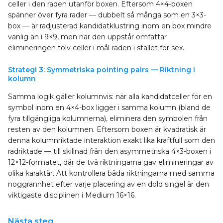
celler i den raden utanför boxen. Eftersom 4×4-boxen
spänner över fyra rader — dubbelt så många som en 3×3-
box — är radjusterad kandidatklustring inom en box mindre
vanlig än i 9×9, men när den uppstår omfattar
elimineringen tolv celler i mål-raden i stället för sex.
Strategi 3: Symmetriska pointing pairs — Riktning i
kolumn
Samma logik gäller kolumnvis: när alla kandidatceller för en
symbol inom en 4×4-box ligger i samma kolumn (bland de
fyra tillgängliga kolumnerna), eliminera den symbolen från
resten av den kolumnen. Eftersom boxen är kvadratisk är
denna kolumnriktade interaktion exakt lika kraftfull som den
radriktade — till skillnad från den asymmetriska 4×3-boxen i
12×12-formatet, där de två riktningarna gav elimineringar av
olika karaktär. Att kontrollera båda riktningarna med samma
noggrannhet efter varje placering av en dold singel är den
viktigaste disciplinen i Medium 16×16.
Nästa steg