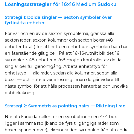
Lösningsstrategier för 16x16 Medium Sudoku
Strategi 1: Dolda singlar — Sexton symboler över
fyrtioåtta enheter
För var och en av de sexton symbolerna, granska alla
sexton rader, sexton kolumner och sexton boxar (48
enheter totalt) för att hitta en enhet där symbolen bara har
en återstående giltig cell. På ett 16×16-rutnät blir det 16
symboler × 48 enheter = 768 möjliga kontroller av dolda
singlar per full genomgång. Arbeta enhetstyp för
enhetstyp — alla rader, sedan alla kolumner, sedan alla
boxar — och notera varje lösning innan du går vidare till
nästa symbol för att hålla processen hanterbar och undvika
dubbelräkning.
Strategi 2: Symmetriska pointing pairs — Riktning i rad
När alla kandidatceller för en symbol inom en 4×4-box
ligger i samma rad (bland de fyra tillgängliga rader som
boxen spänner över), eliminera den symbolen från alla andra