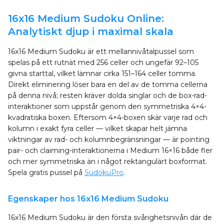
16x16 Medium Sudoku Online:
Analytiskt djup i maximal skala
16x16 Medium Sudoku är ett mellannivåtalpussel som
spelas på ett rutnät med 256 celler och ungefär 92–105
givna starttal, vilket lämnar cirka 151–164 celler tomma.
Direkt eliminering löser bara en del av de tomma cellerna
på denna nivå; resten kräver dolda singlar och de box-rad-
interaktioner som uppstår genom den symmetriska 4×4-
kvadratiska boxen. Eftersom 4×4-boxen skär varje rad och
kolumn i exakt fyra celler — vilket skapar helt jämna
viktningar av rad- och kolumnbegränsningar — är pointing
pair- och claiming-interaktionerna i Medium 16×16 både fler
och mer symmetriska än i något rektangulärt boxformat.
Spela gratis pussel på
SudokuPro
.
Egenskaper hos 16x16 Medium Sudoku
16x16 Medium Sudoku är den första svårighetsnivån där de