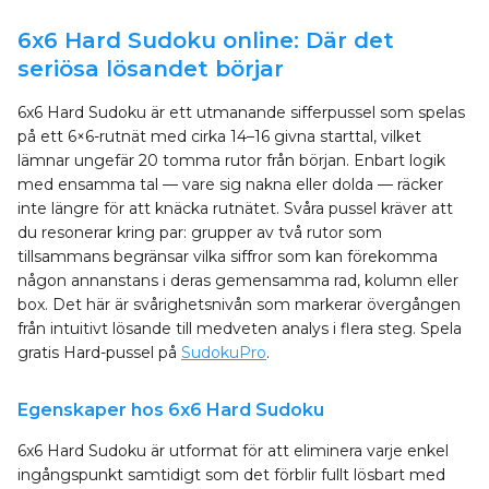
6x6 Hard Sudoku online: Där det
seriösa lösandet börjar
6x6 Hard Sudoku är ett utmanande sifferpussel som spelas
på ett 6×6-rutnät med cirka 14–16 givna starttal, vilket
lämnar ungefär 20 tomma rutor från början. Enbart logik
med ensamma tal — vare sig nakna eller dolda — räcker
inte längre för att knäcka rutnätet. Svåra pussel kräver att
du resonerar kring par: grupper av två rutor som
tillsammans begränsar vilka siffror som kan förekomma
någon annanstans i deras gemensamma rad, kolumn eller
box. Det här är svårighetsnivån som markerar övergången
från intuitivt lösande till medveten analys i flera steg. Spela
gratis Hard-pussel på
SudokuPro
.
Egenskaper hos 6x6 Hard Sudoku
6x6 Hard Sudoku är utformat för att eliminera varje enkel
ingångspunkt samtidigt som det förblir fullt lösbart med