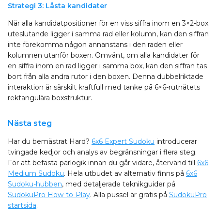
Strategi 3: Låsta kandidater
När alla kandidatpositioner för en viss siffra inom en 3×2-box
uteslutande ligger i samma rad eller kolumn, kan den siffran
inte förekomma någon annanstans i den raden eller
kolumnen utanför boxen. Omvänt, om alla kandidater för
en siffra inom en rad ligger i samma box, kan den siffran tas
bort från alla andra rutor i den boxen. Denna dubbelriktade
interaktion är särskilt kraftfull med tanke på 6×6-rutnätets
rektangulära boxstruktur.
Nästa steg
Har du bemästrat Hard?
6x6 Expert Sudoku
introducerar
tvingade kedjor och analys av begränsningar i flera steg.
För att befästa parlogik innan du går vidare, återvänd till
6x6
Medium Sudoku
. Hela utbudet av alternativ finns på
6x6
Sudoku-hubben
, med detaljerade teknikguider på
SudokuPro How-to-Play
. Alla pussel är gratis på
SudokuPro
startsida
.