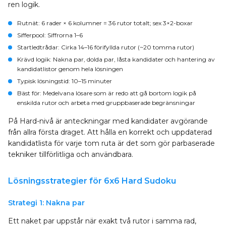
ren logik.
Rutnät
: 6 rader × 6 kolumner = 36 rutor totalt; sex 3×2-boxar
Sifferpool
: Siffrorna 1–6
Startledtrådar
: Cirka 14–16 förifyllda rutor (~20 tomma rutor)
Krävd logik
: Nakna par, dolda par, låsta kandidater och hantering av
kandidatlistor genom hela lösningen
Typisk lösningstid
: 10–15 minuter
Bäst för
: Medelvana lösare som är redo att gå bortom logik på
enskilda rutor och arbeta med gruppbaserade begränsningar
På Hard-nivå är anteckningar med kandidater avgörande
från allra första draget. Att hålla en korrekt och uppdaterad
kandidatlista för varje tom ruta är det som gör parbaserade
tekniker tillförlitliga och användbara.
Lösningsstrategier för 6x6 Hard Sudoku
Strategi 1: Nakna par
Ett naket par uppstår när exakt två rutor i samma rad,