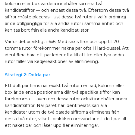
kolumn eller box vardera innehåller samma två
kandidatsiffror — och endast dessa två. Eftersom dessa två
siffror måste placeras i just dessa två rutor (i valfri ordning)
är de otillgängliga för alla andra rutor i samma enhet och
kan tas bort från alla andra kandidatlistor.
Varför det är viktigt i 6x6: Med sex siffror och upp till 20
tomma rutor förekommer nakna par ofta i Hard-pussel. Att
identifiera bara ett par leder ofta till att tre eller fyra andra
rutor faller via kedjereaktioner av eliminering.
Strategi 2: Dolda par
Ett dolt par finns när exakt två rutor i en rad, kolumn eller
box är de enda positionerna där två specifika siffror kan
förekomma — även om dessa rutor också innehåller andra
kandidatsiffror. När paret har identifierats kan alla
kandidater utom de två parade siffrorna elimineras från
dessa två rutor, vilket i praktiken omvandlar ett dolt par till
ett naket par och låser upp fler elimineringar.