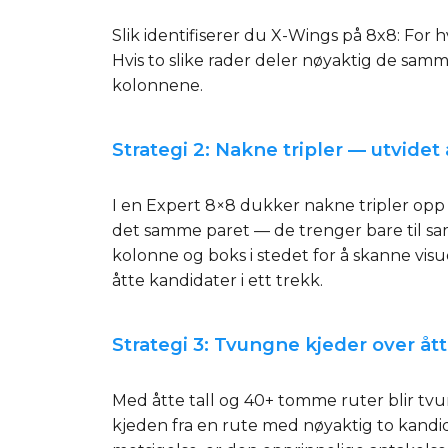
Slik identifiserer du X-Wings på 8x8: For h
Hvis to slike rader deler nøyaktig de samm
kolonnene.
Strategi 2: Nakne tripler — utvide
I en Expert 8×8 dukker nakne tripler opp i
det samme paret — de trenger bare til sam
kolonne og boks i stedet for å skanne visu
åtte kandidater i ett trekk.
Strategi 3: Tvungne kjeder over ått
Med åtte tall og 40+ tomme ruter blir tvun
kjeden fra en rute med nøyaktig to kandid