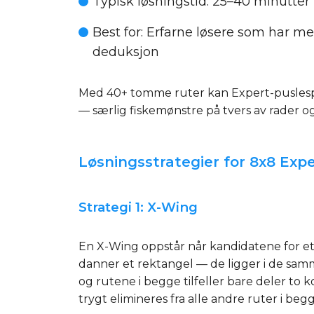
Typisk løsningstid
: 25–40 minutter
Best for
: Erfarne løsere som har me
deduksjon
Med 40+ tomme ruter kan Expert-puslespi
— særlig fiskemønstre på tvers av rader og 
Løsningsstrategier for 8x8 Exp
Strategi 1: X-Wing
En X-Wing oppstår når kandidatene for et be
danner et rektangel — de ligger i de samme
og rutene i begge tilfeller bare deler to 
trygt elimineres fra alle andre ruter i be