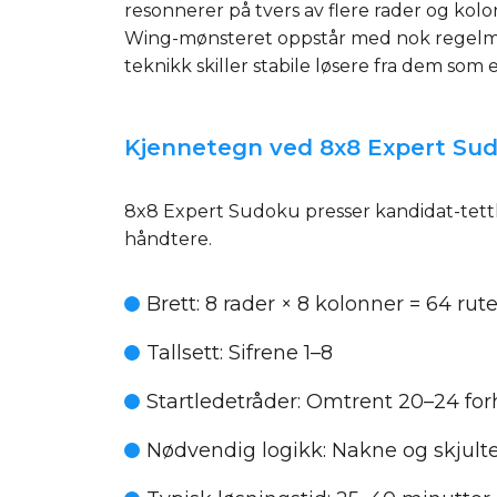
resonnerer på tvers av flere rader og kol
Wing-mønsteret oppstår med nok regelmessi
teknikk skiller stabile løsere fra dem som 
Kjennetegn ved 8x8 Expert Su
8x8 Expert Sudoku presser kandidat-tetthe
håndtere.
Brett
: 8 rader × 8 kolonner = 64 rute
Tallsett
: Sifrene 1–8
Startledetråder
: Omtrent 20–24 for
Nødvendig logikk
: Nakne og skjulte