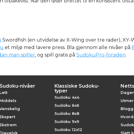
tilbakevist. Når den løser brettet til en konsistent tilst
u
Swordfish (en utvidelse av X-Wing over tre rader), XY-W
ku
et miljø med lavere press. Bla gjennom alle nivåer på
an man spiller
, og spill gratis på
SudokuPro-forsiden
.
Sudoku-nivåer
Klassiske Sudoku-
Nett
typer
Lett
Dagen
Sudoku 4x4
Middels
Utmerk
Sudoku 6x6
Vanskelig
Blogg
Sudoku 8x8
Ekspert
Hvord
Sudoku 9x9
Ekstrem
Sudok
Sudoku 12x12
Djevelsk
Slett 