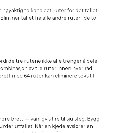
 nøyaktig to kandidat-ruter for det tallet.
iminer tallet fra alle andre ruter i de to
rdi de tre rutene ikke alle trenger å dele
ombinasjon av tre ruter innen hver rad,
brett med 64 ruter kan eliminere seks til
e brett — vanligvis fire til sju steg. Bygg
rder utfallet. Når en kjede avslører en