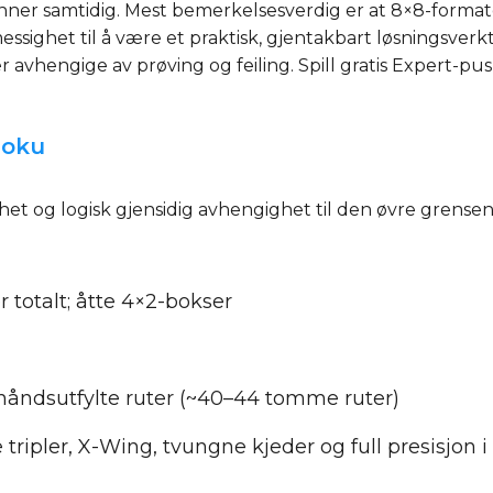
onner samtidig. Mest bemerkelsesverdig er at 8×8-formate
ghet til å være et praktisk, gjentakbart løsningsverktø
er avhengige av prøving og feiling. Spill gratis Expert-pus
doku
t og logisk gjensidig avhengighet til den øvre grensen 
r totalt; åtte 4×2-bokser
håndsutfylte ruter (~40–44 tomme ruter)
 tripler, X-Wing, tvungne kjeder og full presisjon 