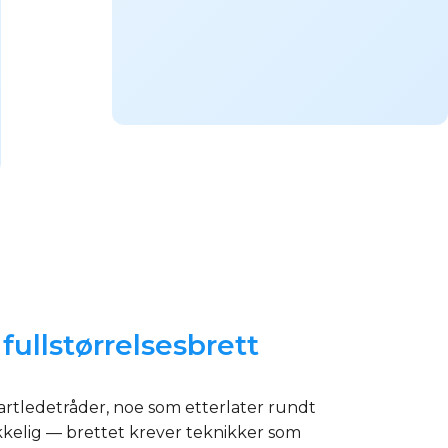
ullstørrelsesbrett
artledetråder, noe som etterlater rundt
kkelig — brettet krever teknikker som