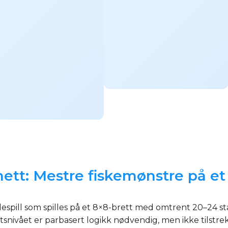
tt: Mestre fiskemønstre på et f
espill som spilles på et 8×8-brett med omtrent 20–24 st
snivået er parbasert logikk nødvendig, men ikke tilstre