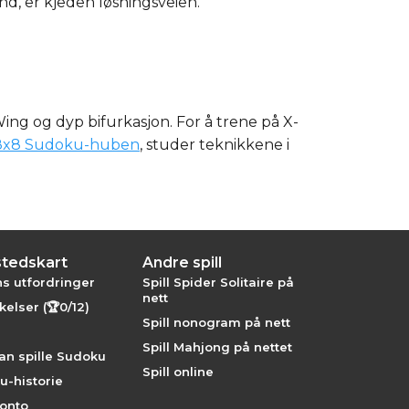
and, er kjeden løsningsveien.
ing og dyp bifurkasjon. For å trene på X-
8x8 Sudoku-huben
, studer teknikkene i
stedskart
Andre spill
s utfordringer
Spill Spider Solitaire på
nett
elser (🏆0/12)
Spill nonogram på nett
Spill Mahjong på nettet
an spille Sudoku
Spill online
u-historie
konto