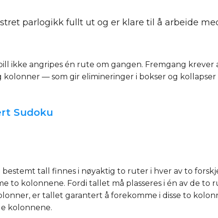
stret parlogikk fullt ut og er klare til å arbeide 
ll ikke angripes én rute om gangen. Fremgang krever at
kolonner — som gir elimineringer i bokser og kollapser fle
ert Sudoku
stemt tall finnes i nøyaktig to ruter i hver av to forskje
 to kolonnene. Fordi tallet må plasseres i én av de to ru
kolonner, er tallet garantert å forekomme i disse to kolo
gge kolonnene.