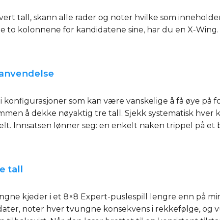
vert tall, skann alle rader og noter hvilke som inneholder
e to kolonnene for kandidatene sine, har du en X-Wing. El
t anvendelse
 konfigurasjoner som kan være vanskelige å få øye på fo
men å dekke nøyaktig tre tall. Sjekk systematisk hver k
elt. Innsatsen lønner seg: en enkelt naken trippel på et 
e tall
gne kjeder i et 8×8 Expert-puslespill lengre enn på mindr
ater, noter hver tvungne konsekvens i rekkefølge, og vu