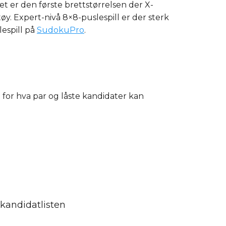
t er den første brettstørrelsen der X-
y. Expert-nivå 8×8-puslespill er der sterk
lespill på
SudokuPro
.
for hva par og låste kandidater kan
i kandidatlisten