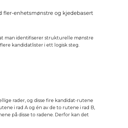
med fler-enhetsmønstre og kjedebasert
 man identifiserer strukturelle mønstre
re kandidatlister i ett logisk steg.
llige rader, og disse fire kandidat-rutene
tene i rad A og én av de to rutene i rad B,
nnene på disse to radene. Derfor kan det