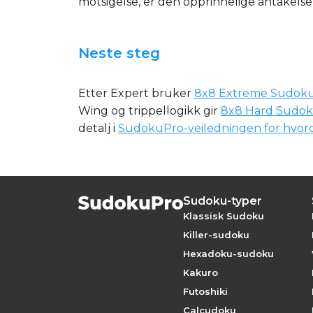
motsigelse, er den opprinnelige antakelsen 
Neste steg
Etter Expert bruker
8x8 Extreme Sudok
Wing og trippellogikk gir
8x8 Hard Sudo
detalj i
SudokuPro-veiledningen for hvord
Sudoku-typer
Klassisk Sudoku
Killer-sudoku
Hexadoku-sudoku
Kakuro
Futoshiki
Calcudoku