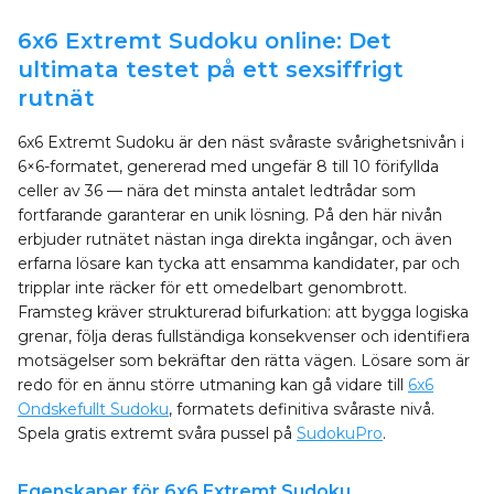
6x6 Extremt Sudoku online: Det
ultimata testet på ett sexsiffrigt
rutnät
6x6 Extremt Sudoku är den näst svåraste svårighetsnivån i
6×6-formatet, genererad med ungefär 8 till 10 förifyllda
celler av 36 — nära det minsta antalet ledtrådar som
fortfarande garanterar en unik lösning. På den här nivån
erbjuder rutnätet nästan inga direkta ingångar, och även
erfarna lösare kan tycka att ensamma kandidater, par och
tripplar inte räcker för ett omedelbart genombrott.
Framsteg kräver strukturerad bifurkation: att bygga logiska
grenar, följa deras fullständiga konsekvenser och identifiera
motsägelser som bekräftar den rätta vägen. Lösare som är
redo för en ännu större utmaning kan gå vidare till
6x6
Ondskefullt Sudoku
, formatets definitiva svåraste nivå.
Spela gratis extremt svåra pussel på
SudokuPro
.
Egenskaper för 6x6 Extremt Sudoku