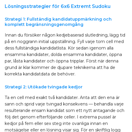
Lösningsstrategier för 6x6 Extremt Sudoku
Strategi 1: Fullständig kandidatuppmärkning och
komplett begränsningsgenomgång
Innan du försöker någon kedjebaserad slutledning, lägg tid
på en noggrann initial uppställning. Fyll varje tom cell med
dess fullständiga kandidatlista. Kör sedan igenom alla
ensamma kandidater, dolda ensamma kandidater, öppna
par, låsta kandidater och öppna tripplar. Först när denna
grund är klar kommer de djupare teknikerna att ha de
korrekta kandidatdata de behöver.
Strategi 2: Utökade tvingade kedjor
Ta en cell med exakt två kandidater. Anta att den ena är
sann och sprid varje tvingad konsekvens — behandla varje
resulterande ensam kandidat som ett nytt antagande och
följ det genom efterföljande celler. I extrema pussel är
kedjor på fem eller sex steg inte ovanliga innan en
motsägelse eller en lösning visar sig. För en skriftlig logg