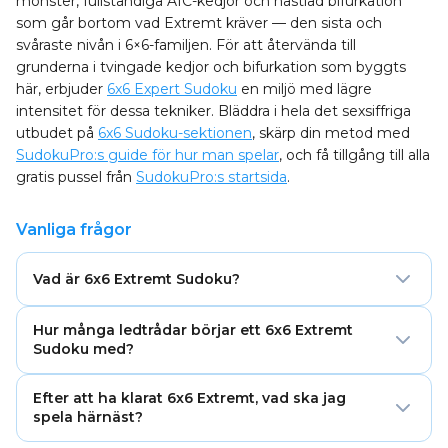
mönster, fullständiga AIC-kedjor och nästlad bifurkation
som går bortom vad Extremt kräver — den sista och
svåraste nivån i 6×6-familjen. För att återvända till
grunderna i tvingade kedjor och bifurkation som byggts
här, erbjuder
6x6 Expert Sudoku
en miljö med lägre
intensitet för dessa tekniker. Bläddra i hela det sexsiffriga
utbudet på
6x6 Sudoku-sektionen
, skärp din metod med
SudokuPro:s guide för hur man spelar
, och få tillgång till alla
gratis pussel från
SudokuPro:s startsida
.
Vanliga frågor
Vad är 6x6 Extremt Sudoku?
6x6 Extremt Sudoku är den näst svåraste
Hur många ledtrådar börjar ett 6x6 Extremt
svårighetsnivån i 6×6-formatet och innehåller bara 8–
Sudoku med?
10 förifyllda ledtrådar av totalt 36 celler. Det kräver
utökade tvingade kedjor och strukturerad bifurkation
Ett 6x6 Extremt-pussel börjar vanligtvis med bara 8 till
Efter att ha klarat 6x6 Extremt, vad ska jag
— systematiska tekniker för att bygga och utvärdera
10 förifyllda ledtrådar, vilket lämnar 26 till 28 av de 36
spela härnäst?
logiska grenar över rutnätet innan någon placering
cellerna tomma. Detta är ungefär det minsta antal