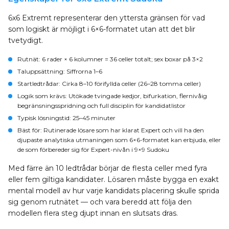
6x6 Extremt representerar den yttersta gränsen för vad
som logiskt är möjligt i 6×6-formatet utan att det blir
tvetydigt.
Rutnät
: 6 rader × 6 kolumner = 36 celler totalt; sex boxar på 3×2
Taluppsättning
: Siffrorna 1–6
Startledtrådar
: Cirka 8–10 förifyllda celler (26–28 tomma celler)
Logik som krävs
: Utökade tvingade kedjor, bifurkation, flernivåig
begränsningsspridning och full disciplin för kandidatlistor
Typisk lösningstid
: 25–45 minuter
Bäst för
: Rutinerade lösare som har klarat Expert och vill ha den
djupaste analytiska utmaningen som 6×6-formatet kan erbjuda, eller
de som förbereder sig för Expert-nivån i 9×9 Sudoku
Med färre än 10 ledtrådar börjar de flesta celler med fyra
eller fem giltiga kandidater. Lösaren måste bygga en exakt
mental modell av hur varje kandidats placering skulle sprida
sig genom rutnätet — och vara beredd att följa den
modellen flera steg djupt innan en slutsats dras.