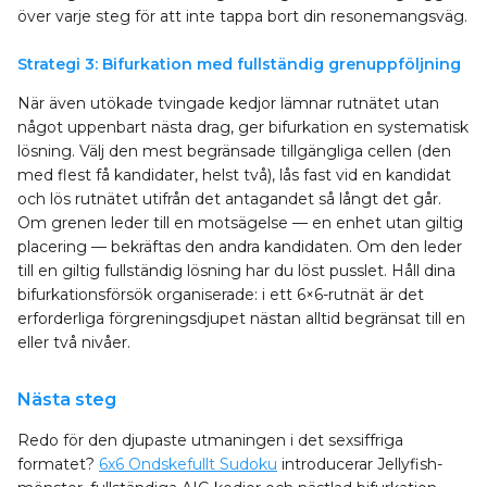
över varje steg för att inte tappa bort din resonemangsväg.
Strategi 3: Bifurkation med fullständig grenuppföljning
När även utökade tvingade kedjor lämnar rutnätet utan
något uppenbart nästa drag, ger bifurkation en systematisk
lösning. Välj den mest begränsade tillgängliga cellen (den
med flest få kandidater, helst två), lås fast vid en kandidat
och lös rutnätet utifrån det antagandet så långt det går.
Om grenen leder till en motsägelse — en enhet utan giltig
placering — bekräftas den andra kandidaten. Om den leder
till en giltig fullständig lösning har du löst pusslet. Håll dina
bifurkationsförsök organiserade: i ett 6×6-rutnät är det
erforderliga förgreningsdjupet nästan alltid begränsat till en
eller två nivåer.
Nästa steg
Redo för den djupaste utmaningen i det sexsiffriga
formatet?
6x6 Ondskefullt Sudoku
introducerar Jellyfish-