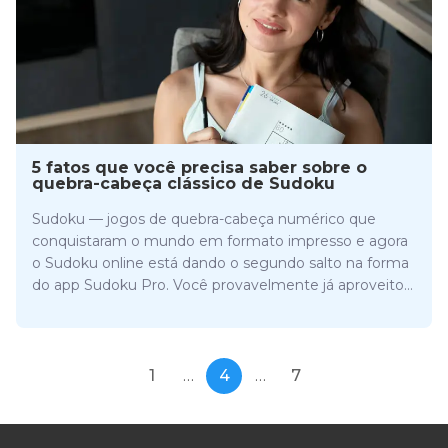
5 fatos que você precisa saber sobre o
quebra-cabeça clássico de Sudoku
Sudoku — jogos de quebra-cabeça numérico que
conquistaram o mundo em formato impresso e agora
o Sudoku online está dando o segundo salto na forma
do app Sudoku Pro. Você provavelmente já aproveitou
desafios diários de Sudoku online, mas se chamar de
amante de jogos de Sudoku não é suficiente. Aqui
estão 5 fatos divertidos que você deve conhecer sobre
este quebra-cabeça japonês.
1
…
4
…
7