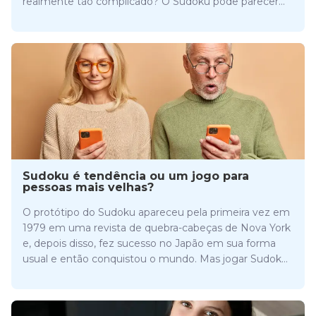
realmente tão complicado? O Sudoku pode parecer
um jogo complicado de jogar quando você não
conhece as regras. Mas, como é um jogo lógico, basta
entender a lógica para se tornar um jogador
experiente.
Sudoku é tendência ou um jogo para
pessoas mais velhas?
O protótipo do Sudoku apareceu pela primeira vez em
1979 em uma revista de quebra-cabeças de Nova York
e, depois disso, fez sucesso no Japão em sua forma
usual e então conquistou o mundo. Mas jogar Sudoku
está na moda? Continue lendo e descubra!